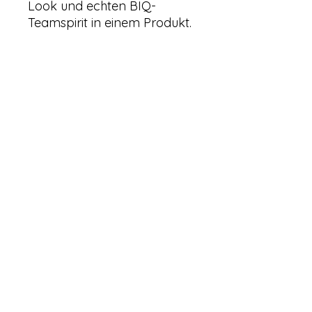
Look und echten BIQ-
Teamspirit in einem Produkt.
Ob im Training, bei
Freundschaftsspielen, an
Turnieren oder einfach als
Statement neben dem Feld
– dieses Trikot steht für
Einsatz, Identifikation und
Zugehörigkeit zu BIQ.
+ Reversibles
Basketballtrikot
+ Tragbar auf zwei Seiten:
schwarz oder weiss
+ Leichtes, sportgerechtes
Material
+ Ideal für Training, Spiele
und Freizeit