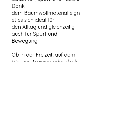
Dank
dem Baumwollmaterial eign
et es sich ideal für
den Alltag und gleichzeitig
auch für Sport und
Bewegung.
Ob in der Freizeit, auf dem
Weg ins Training oder direkt
in der Halle – das BIQ T-Shirt
ist vielseitig tragbar und
passt zu einem aktiven
Lifestyle.
+ Erhältlich in Schwarz oder
Weiss
+ Aus Baumwolle
+ Angenehmer